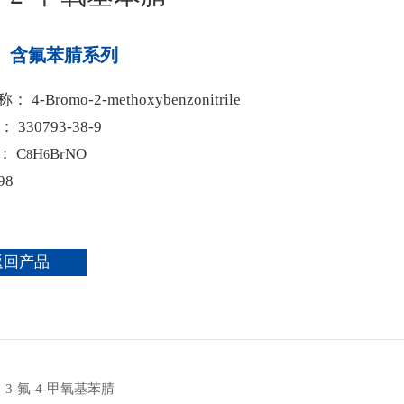
： 含氟苯腈系列
 4-Bromo-2-methoxybenzonitrile
： 330793-38-9
： C
H
BrNO
8
6
98
返回产品
：
3-氟-4-甲氧基苯腈