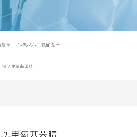
氟硝基苯
3-氯-2,4-二氟硝基苯
4-溴-2-甲氧基苯腈
溴-2-甲氧基苯腈