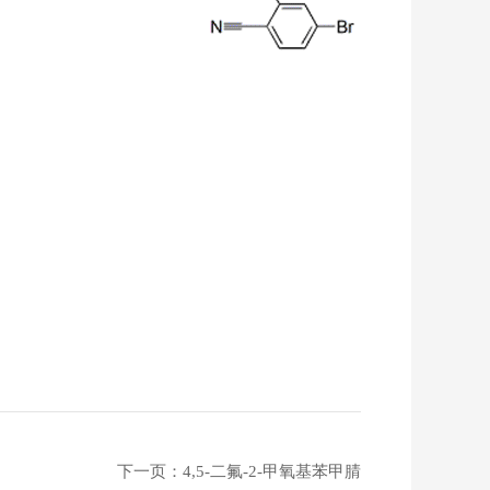
下一页：
4,5-二氟-2-甲氧基苯甲腈