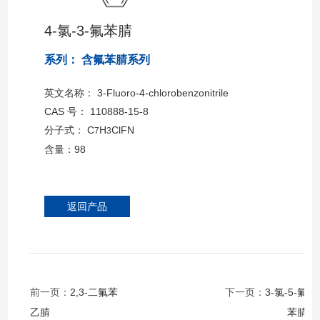
4-氯-3-氟苯腈
系列： 含氟苯腈系列
英文名称： 3-Fluoro-4-chlorobenzonitrile
CAS 号： 110888-15-8
分子式： C
H
ClFN
7
3
含量：98
返回产品
前一页：
2,3-二氟苯
下一页：
3-氯-5-氟
乙腈
苯腈